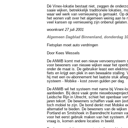
Dé Vinex-lokatie bestaat niet, zeggen de onderzo
saaie wijken, betrekkelijk traditionele lokaties, 
waar wel werk van vernieuwing is gemaakt. Op de
het wonen valt over het algemeen weinig aan te
veel kansen op vernieuwing zijn onbenut gelaten.
woonkrant 27 juli 2001
Algemeen Dagblad Binnenland, donderdag 1
Fietsplan moet auto verdringen
Door Kees Wessels
De ANWB komt met een nieuw vervoersysteem s
voor bewoners van nieuwe wijken waar het openb
onder de maat is. De gebruiker least een elektr
fiets en krijgt een plek in een bewaakte stalling.
hij met een ov-abonnement het laatste stuk afle
systeem - Mobike - kost zeven gulden per dag.
De ANWB wil het systeem met name bij Vinex-lo
aanbieden. Bij deze vaak grote nieuwbouwproject
Leidsche Rijn in Utrecht, schiet het openbaar ver
jaren tekort. De bewoners schaffen vaak een (ex
toch mobiel te zijn. De bond denkt met Mobike 
alternatief te bieden. De bewoners van de wijken
Portland en Smitshoek in Barendrecht kunnen va
voor het eerst gebruik maken van het systeem. A
vraag is, komen andere locaties in beeld.