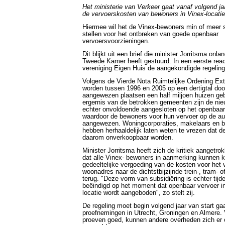
Het ministerie van Verkeer gaat vanaf volgend ja
de vervoerskosten van bewoners in Vinex-locatie
Hiermee wil het de Vinex-bewoners min of meer
stellen voor het ontbreken van goede openbaar
vervoersvoorzieningen.
Dit blijkt uit een brief die minister Jorritsma onla
Tweede Kamer heeft gestuurd. In een eerste rea
vereniging Eigen Huis de aangekondigde regeling
Volgens de Vierde Nota Ruimtelijke Ordening Ext
worden tussen 1996 en 2005 op een dertigtal doo
aangewezen plaatsen een half miljoen huizen ge
ergernis van de betrokken gemeenten zijn de ni
echter onvoldoende aangesloten op het openbaar
waardoor de bewoners voor hun vervoer op de aut
aangewezen. Woningcorporaties, makelaars en
hebben herhaaldelijk laten weten te vrezen dat d
daarom onverkoopbaar worden.
Minister Jorritsma heeft zich de kritiek aangetrok
dat alle Vinex- bewoners in aanmerking kunnen 
gedeeltelijke vergoeding van de kosten voor het 
woonadres naar de dichtstbijzijnde trein-, tram- o
terug. "Deze vorm van subsidiëring is echter tijde
beëindigd op het moment dat openbaar vervoer i
locatie wordt aangeboden", zo stelt zij.
De regeling moet begin volgend jaar van start g
proefnemingen in Utrecht, Groningen en Almere. 
proeven goed, kunnen andere overheden zich er 