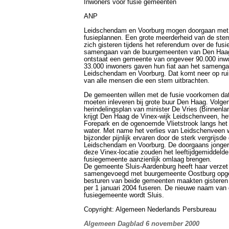
Inwoners vóór fusie gemeenten
ANP
Leidschendam en Voorburg mogen doorgaan met
fusieplannen. Een grote meerderheid van de st
zich gisteren tijdens het referendum over de fusi
samengaan van de buurgemeenten van Den Haag.
ontstaat een gemeente van ongeveer 90.000 inwo
33.000 inwoners gaven hun fiat aan het sameng
Leidschendam en Voorburg. Dat komt neer op ru
van alle mensen die een stem uitbrachten.
De gemeenten willen met de fusie voorkomen da
moeten inleveren bij grote buur Den Haag. Volge
herindelingsplan van minister De Vries (Binnenl
krijgt Den Haag de Vinex-wijk Leidschenveen, het
Forepark en de ogenoemde Vlietstrook langs het
water. Met name het verlies van Leidschenveen w
bijzonder pijnlijk ervaren door de sterk vergrijs
Leidschendam en Voorburg. De doorgaans jonger
deze Vinex-locatie zouden het leeftijdgemiddelde
fusiegemeente aanzienlijk omlaag brengen.
De gemeente Sluis-Aardenburg heeft haar verzet
samengevoegd met buurgemeente Oostburg opg
besturen van beide gemeenten maakten gisteren
per 1 januari 2004 fuseren. De nieuwe naam van
fusiegemeente wordt Sluis.
Copyright: Algemeen Nederlands Persbureau
Algemeen Dagblad 6 november 2000