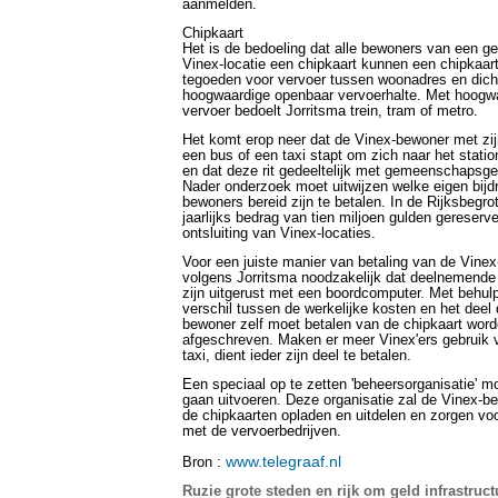
aanmelden.
Chipkaart
Het is de bedoeling dat alle bewoners van een g
Vinex-locatie een chipkaart kunnen een chipkaa
tegoeden voor vervoer tussen woonadres en dicht
hoogwaardige openbaar vervoerhalte. Met hoogw
vervoer bedoelt Jorritsma trein, tram of metro.
Het komt erop neer dat de Vinex-bewoner met zij
een bus of een taxi stapt om zich naar het station
en dat deze rit gedeeltelijk met gemeenschapsge
Nader onderzoek moet uitwijzen welke eigen bijd
bewoners bereid zijn te betalen. In de Rijksbegro
jaarlijks bedrag van tien miljoen gulden gereserv
ontsluiting van Vinex-locaties.
Voor een juiste manier van betaling van de Vinex-r
volgens Jorritsma noodzakelijk dat deelnemende 
zijn uitgerust met een boordcomputer. Met behul
verschil tussen de werkelijke kosten en het deel 
bewoner zelf moet betalen van de chipkaart wor
afgeschreven. Maken er meer Vinex'ers gebruik 
taxi, dient ieder zijn deel te betalen.
Een speciaal op te zetten 'beheersorganisatie' mo
gaan uitvoeren. Deze organisatie zal de Vinex-be
de chipkaarten opladen en uitdelen en zorgen vo
met de vervoerbedrijven.
www.telegraaf.nl
Bron :
Ruzie grote steden en rijk
om geld infrastruct