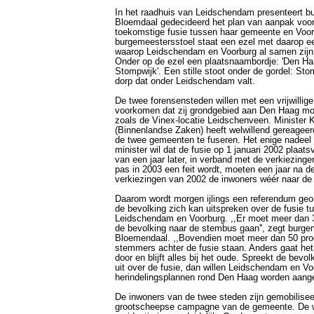
In het raadhuis van Leidschendam presenteert b
Bloemdaal gedecideerd het plan van aanpak voo
toekomstige fusie tussen haar gemeente en Voor
burgemeestersstoel staat een ezel met daarop e
waarop Leidschendam en Voorburg al samen zijn
Onder op de ezel een plaatsnaambordje: 'Den H
Stompwijk'. Een stille stoot onder de gordel: Sto
dorp dat onder Leidschendam valt.
De twee forensensteden willen met een vrijwillige
voorkomen dat zij grondgebied aan Den Haag mo
zoals de Vinex-locatie Leidschenveen. Minister K
(Binnenlandse Zaken) heeft welwillend gereageer
de twee gemeenten te fuseren. Het enige nadeel 
minister wil dat de fusie op 1 januari 2002 plaatsv
van een jaar later, in verband met de verkiezinge
pas in 2003 een feit wordt, moeten een jaar na de
verkiezingen van 2002 de inwoners wéér naar d
Daarom wordt morgen ijlings een referendum geo
de bevolking zich kan uitspreken over de fusie t
Leidschendam en Voorburg. ,,Er moet meer dan 
de bevolking naar de stembus gaan'', zegt burge
Bloemendaal. ,,Bovendien moet meer dan 50 proc
stemmers achter de fusie staan. Anders gaat het 
door en blijft alles bij het oude. Spreekt de bevol
uit over de fusie, dan willen Leidschendam en Vo
herindelingsplannen rond Den Haag worden aange
De inwoners van de twee steden zijn gemobilisee
grootscheepse campagne van de gemeente. De w