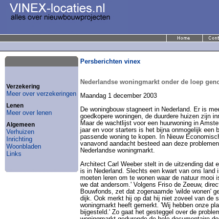
Persberichten vinex
Nederlandse woningmarkt onder de loep ge
Verzekering
Meer over verzekeringen
Maandag 1 december 2003
Lenen
De woningbouw stagneert in Nederland. Er is me
Meer over lenen
goedkopere woningen, de duurdere huizen zijn in
Maar de wachtlijst voor een huurwoning in Amste
Algemeen
jaar en voor starters is het bijna onmogelijk een 
Verhuizen
passende woning te kopen. In Nieuw Economisch
Inrichting
vanavond aandacht besteed aan deze problemen
Woonbladen
Nederlandse woningmarkt.
Links
Architect Carl Weeber stelt in de uitzending dat 
is in Nederland. Slechts een kwart van ons land 
moeten leren om te wonen waar de natuur mooi i
we dat andersom.' Volgens Friso de Zeeuw, direc
Bouwfonds, zet dat zogenaamde 'wilde wonen' g
dijk. Ook merkt hij op dat hij niet zoveel van de 
woningmarkt heeft gemerkt. 'Wij hebben onze pla
bijgesteld.' Zo gaat het gesteggel over de probl