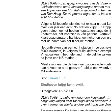
DEN HAAG - Een groep inwoners van de Vinex-w
Leidschenveen heeft dinsdagmorgen samen met 
een kopie van een NS station gebouwd in het ni
van Den Haag. Dit uit protest tegen het al jaren u
echt NS-station.
Volgens Milieudefensie ziet het er naar uit dat 
over vier jaar een echt NS station krijgt. Er sto
geen treinen op het houten nepstation langs de l
Zoetermeer, dat voorzien is van perrons, vertrekt
kaartjesautomaten, bankjes, een loket en een gro
met de naam van het tijdelijke station.
Het ontbreken van een echt station in Leidscheve
8000 inwoners) is volgens Milieudefensie exempl
Vinex-wijken in het hele land. In dergelijke wijk
na jaren een NS-station.
"Veel inwoners die de trein wel zouden willen ge
dan al voor de auto gekozen", aldus een woordvo
Milieudefensie.
www.nu.nl
Bron :
Eindhoven krijgt kenniswijk
Uitgegeven: 13-7-2000
DEN HAAG - Eindhoven krijgt een kenniswijk. In
omgeving krijgen ruim tachtigduizend bewoners 
over internet en allerlei andere elektronische die