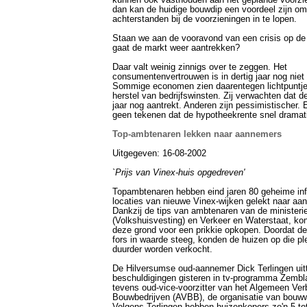
kunnen ook vasthouden aan het geplande voorzi
dan kan de huidige bouwdip een voordeel zijn o
achterstanden bij de voorzieningen in te lopen.
Staan we aan de vooravond van een crisis op de
gaat de markt weer aantrekken?
Daar valt weinig zinnigs over te zeggen. Het
consumentenvertrouwen is in dertig jaar nog niet
Sommige economen zien daarentegen lichtpuntje
herstel van bedrijfswinsten. Zij verwachten dat d
jaar nog aantrekt. Anderen zijn pessimistischer. 
geen tekenen dat de hypotheekrente snel dramati
Top-ambtenaren lekken naar aannemers
Uitgegeven: 16-08-2002
`Prijs van Vinex-huis opgedreven'
Topambtenaren hebben eind jaren 80 geheime inf
locaties van nieuwe Vinex-wijken gelekt naar aa
Dankzij de tips van ambtenaren van de ministe
(Volkshuisvesting) en Verkeer en Waterstaat, k
deze grond voor een prikkie opkopen. Doordat d
fors in waarde steeg, konden de huizen op die pl
duurder worden verkocht.
De Hilversumse oud-aannemer Dick Terlingen uitt
beschuldigingen gisteren in tv-programma Zembla
tevens oud-vice-voorzitter van het Algemeen Ve
Bouwbedrijven (AVBB), de organisatie van bouw