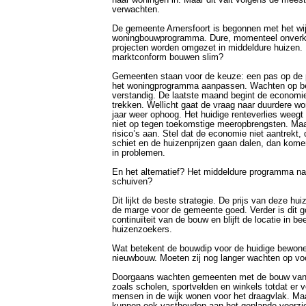
naar woningen in. Maar dit valt volgens de meeste
verwachten.
De gemeente Amersfoort is begonnen met het wij
woningbouwprogramma. Dure, momenteel onver
projecten worden omgezet in middeldure huizen. 
marktconform bouwen slim?
Gemeenten staan voor de keuze: een pas op de 
het woningprogramma aanpassen. Wachten op bete
verstandig. De laatste maand begint de economie
trekken. Wellicht gaat de vraag naar duurdere w
jaar weer ophoog. Het huidige renteverlies weegt
niet op tegen toekomstige meeropbrengsten. Maar
risico’s aan. Stel dat de economie niet aantrekt
schiet en de huizenprijzen gaan dalen, dan kom
in problemen.
En het alternatief? Het middeldure programma na
schuiven?
Dit lijkt de beste strategie. De prijs van deze hui
de marge voor de gemeente goed. Verder is dit g
continuïteit van de bouw en blijft de locatie in bee
huizenzoekers.
Wat betekent de bouwdip voor de huidige bewon
nieuwbouw. Moeten zij nog langer wachten op vo
Doorgaans wachten gemeenten met de bouw van
zoals scholen, sportvelden en winkels totdat er 
mensen in de wijk wonen voor het draagvlak. M