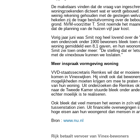
De makelaars vinden dat de vraag van ingeschr
woningzoekenden dicteert wat er wordt gebouwd.
weinig rekening gehouden met de gestegen welva
hekelen zij de trage besluitvorming over de beb
grond. NVM-voorzitter T. Smit noemde het maand
dat de planning van de huizen vijf jaar kost.
Vorig jaar juni was Smit nog heel lovend over de
een onderzoek onder 1900 bewoners bleek toen d
woning gemiddeld een 8,1 gaven, en hun woonom
Smit zei toen onder meer: "De stelling dat er 'iets
met de vinexbouw kunnen we loslaten."
Meer inspraak vormgeving woning
VVD-staatssecretaris Remkes wil dat er mooier
komen in Vinexwijken. Hij vindt ook dat bewoner
mogelijkheden moeten krijgen om mee te praten 
van hun woning. Uit onderzoeken die Remkes okt
naar de Tweede Kamer stuurde bleek onder ander
echter moeilijk is te realiseren.
Ook bleek dat veel mensen het wonen in zo'n wij
tussenstation zien. Uit financiële overwegingen st
hoge eisen aan hun woongenot dan mensen in an
www.nu.nl
Bron :
Rijk betaalt vervoer van Vinex-bewoners