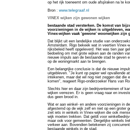
op het rijk toeneemt om oude afspraken na te k
www.telegraaf.nl
Bron :
VINEX wijken zijn gewonen wijken
bestaande stad versterken. De komst van bij
voorzieningen in de wijken is uitgebleven, w
Vinex-wijken vaak 'gewone' woonwijken zijn 
Dat blijkt uit een landelijke studie van onderzoeks
Amsterdam. Rigo bekeek wat in veertien Vinex-w
rijksbeleid heeft opgeleverd. Het was tien jaar g
bedoeling om met grote wijken aan de randen va
nieuwe impuls aan de bestaande stad te geven e
op de woningmarkt aan te brengen.
Een belangrijke conclusie is dat de nieuwe impul
uitgebleven. "Je kunt op papier wel opvallende at
intekenen, maar dat wil nog niet zeggen dat die 
komen", reageert Rigo-onderzoeker Hans van R
Slechts hier en daar zijn bedrijventerreinen of ka
wijken verrezen. Er is geen vraag naar en investe
dus geen brood in.
Wat er aan winkel- en andere voorzieningen in de
afgestemd op de wijk zelf en niet op een groter 
ziet iets in winkels in Vinex-wijken die ook mens
wijk moeten trekken. Dat geldt voor winkelbedrij
maar ook voor gemeenten. Dergelijke winkels tr
verkeer aan. Bovendien betekenen zij concurrent
bestaande winkels in de stad.