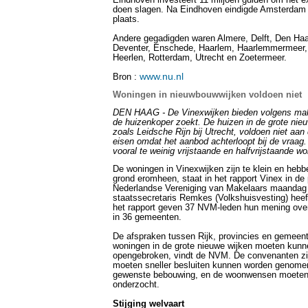
Eindhoven investeert 11 miljoen gulden om het e
doen slagen. Na Eindhoven eindigde Amsterdam
plaats.
Andere gegadigden waren Almere, Delft, Den Haa
Deventer, Enschede, Haarlem, Haarlemmermeer,
Heerlen, Rotterdam, Utrecht en Zoetermeer.
www.nu.nl
Bron :
Woningen in nieuwbouwwijken voldoen niet
DEN HAAG - De Vinexwijken bieden volgens mak
de huizenkoper zoekt. De huizen in de grote nie
zoals Leidsche Rijn bij Utrecht, voldoen niet aa
eisen omdat het aanbod achterloopt bij de vraag
vooral te weinig vrijstaande en halfvrijstaande 
De woningen in Vinexwijken zijn te klein en hebb
grond eromheen, staat in het rapport Vinex in de 
Nederlandse Vereniging van Makelaars maandag
staatssecretaris Remkes (Volkshuisvesting) hee
het rapport geven 37 NVM-leden hun mening over
in 36 gemeenten.
De afspraken tussen Rijk, provincies en gemeen
woningen in de grote nieuwe wijken moeten kun
opengebroken, vindt de NVM. De convenanten zijn
moeten sneller besluiten kunnen worden genome
gewenste bebouwing, en de woonwensen moeten
onderzocht.
Stijging welvaart