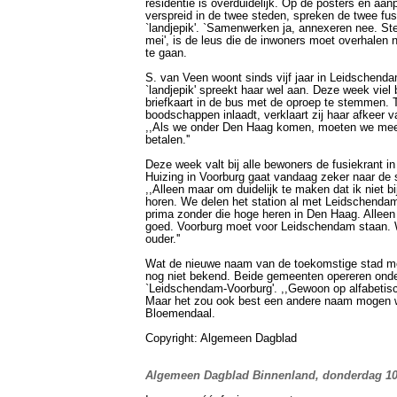
residentie is overduidelijk. Op de posters en aanp
verspreid in de twee steden, spreken de twee fus
`landjepik'. `Samenwerken ja, annexeren nee. S
mei', is de leus die de inwoners moet overhalen
te gaan.
S. van Veen woont sinds vijf jaar in Leidschend
`landjepik' spreekt haar wel aan. Deze week viel 
briefkaart in de bus met de oproep te stemmen. T
boodschappen inlaadt, verklaart zij haar afkeer 
,,Als we onder Den Haag komen, moeten we meer
betalen.''
Deze week valt bij alle bewoners de fusiekrant in
Huizing in Voorburg gaat vandaag zeker naar de
,,Alleen maar om duidelijk te maken dat ik niet b
horen. We delen het station al met Leidschenda
prima zonder die hoge heren in Den Haag. Alleen
goed. Voorburg moet voor Leidschendam staan. Wi
ouder.''
Wat de nieuwe naam van de toekomstige stad m
nog niet bekend. Beide gemeenten opereren onder
`Leidschendam-Voorburg'. ,,Gewoon op alfabetis
Maar het zou ook best een andere naam mogen wo
Bloemendaal.
Copyright: Algemeen Dagblad
Algemeen Dagblad Binnenland, donderdag 1