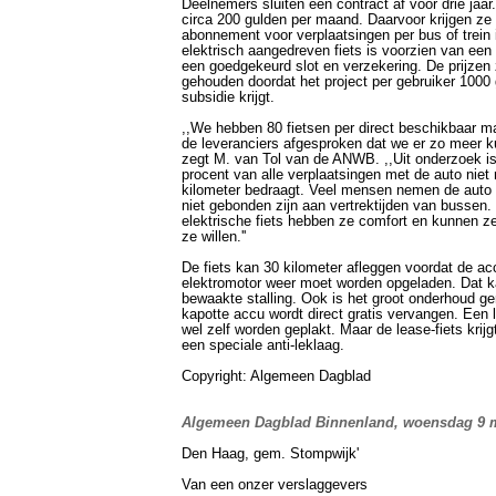
Deelnemers sluiten een contract af voor drie jaar
circa 200 gulden per maand. Daarvoor krijgen ze
abonnement voor verplaatsingen per bus of trein 
elektrisch aangedreven fiets is voorzien van een a
een goedgekeurd slot en verzekering. De prijzen 
gehouden doordat het project per gebruiker 1000
subsidie krijgt.
,,We hebben 80 fietsen per direct beschikbaar 
de leveranciers afgesproken dat we er zo meer ku
zegt M. van Tol van de ANWB. ,,Uit onderzoek i
procent van alle verplaatsingen met de auto niet
kilometer bedraagt. Veel mensen nemen de auto
niet gebonden zijn aan vertrektijden van bussen.
elektrische fiets hebben ze comfort en kunnen 
ze willen.''
De fiets kan 30 kilometer afleggen voordat de a
elektromotor weer moet worden opgeladen. Dat k
bewaakte stalling. Ook is het groot onderhoud ge
kapotte accu wordt direct gratis vervangen. Een
wel zelf worden geplakt. Maar de lease-fiets krij
een speciale anti-leklaag.
Copyright: Algemeen Dagblad
Algemeen Dagblad Binnenland, woensdag 9 
Den Haag, gem. Stompwijk'
Van een onzer verslaggevers