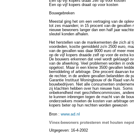
Een op vijf kopers draait zelf op voor kosten
Een op vijf kopers draait op voor kosten
Bouwgebreken
Meestal ging het om een vertraging van de oplev
tot zes maanden; in 15 procent van de gevallen
nieuwe bewoners langer dan een half jaar wachten
sleutel konden afhalen.
Het herstellen van de mankementen die zich al t
voordeden, kostte gemiddeld zo'n 2500 euro, maa
van de gevallen was daar 9000 euro of meer me
op de vijf kopers draaide zelf op voor de extra ko
De bouwers erkennen dat veel wordt geklaagd ove
van de afwerking. Veel problemen worden in onde
opgelost. Maar in een kleine 3500 gevallen leidde
bemiddeling of arbitrage. Drie procent daarvan kw
de rechter, in de andere gevallen belandden de par
Garantie Instituut Woningbouw of de Raad van Ar
bouwbedrijven. Niet alle consumenten ondernem
zij klachten hebben over hun nieuwe huis. Soms i
onbekendheid met geschillencommissies, andere
te kunnen inbrengen tegen de macht van de bou
onderzoekers moeten de kosten van arbitrage o
kopers beter op hun rechten worden gewezen
www.ad.nl
Bron :
Vinex-bewoners protesteren met houten nepst
Uitgegeven: 16-4-2002