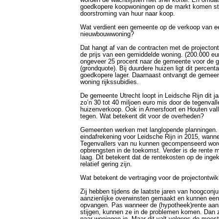
worden de wachtlijsten niet snel korter. En omda
goedkopere koopwoningen op de markt komen st
doorstroming van huur naar koop.
Wat verdient een gemeente op de verkoop van ee
nieuwbouwwoning?
Dat hangt af van de contracten met de projecton
de prijs van een gemiddelde woning. (200.000 eu
ongeveer 25 procent naar de gemeente voor de 
(grondquote). Bij duurdere huizen ligt dit percenta
goedkopere lager. Daarnaast ontvangt de gemeen
woning rijkssubidies.
De gemeente Utrecht loopt in Leidsche Rijn dit ja
zo’n 30 tot 40 miljoen euro mis door de tegenval
huizenverkoop. Ook in Amersfoort en Houten val
tegen. Wat betekent dit voor de overheden?
Gemeenten werken met langlopende planningen. Z
eindafrekening voor Leidsche Rijn in 2015, wannee
Tegenvallers van nu kunnen gecompenseerd word
opbrengsten in de toekomst. Verder is de rente 
laag. Dit betekent dat de rentekosten op de inge
relatief gering zijn.
Wat betekent de vertraging voor de projectontwi
Zij hebben tijdens de laatste jaren van hoogconj
aanzienlijke overwinsten gemaakt en kunnen een
opvangen. Pas wanneer de (hypotheek)rente aanz
stijgen, kunnen ze in de problemen komen. Dan 