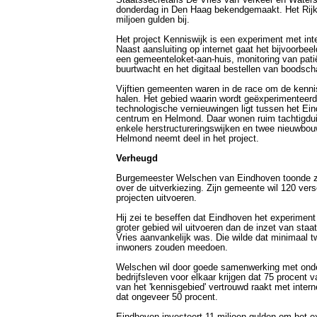
Staatssecretaris De Vries van Verkeer en Waters
donderdag in Den Haag bekendgemaakt. Het Rijk
miljoen gulden bij.
Het project Kenniswijk is een experiment met int
Naast aansluiting op internet gaat het bijvoorbeel
een gemeenteloket-aan-huis, monitoring van patië
buurtwacht en het digitaal bestellen van boodsc
Vijftien gemeenten waren in de race om de kenni
halen. Het gebied waarin wordt geëxperimenteer
technologische vernieuwingen ligt tussen het Ei
centrum en Helmond. Daar wonen ruim tachtigdui
enkele herstructureringswijken en twee nieuwbou
Helmond neemt deel in het project.
Verheugd
Burgemeester Welschen van Eindhoven toonde z
over de uitverkiezing. Zijn gemeente wil 120 vers
projecten uitvoeren.
Hij zei te beseffen dat Eindhoven het experiment
groter gebied wil uitvoeren dan de inzet van staa
Vries aanvankelijk was. Die wilde dat minimaal t
inwoners zouden meedoen.
Welschen wil door goede samenwerking met ond
bedrijfsleven voor elkaar krijgen dat 75 procent
van het 'kennisgebied' vertrouwd raakt met intern
dat ongeveer 50 procent.