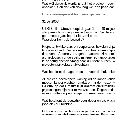
en te ondoordacht.
Wat wèl duidelijk wordt, is dat het probleem voorl
opgelost is en dat kan ook nog wel een paar jaar
Crisis woningmarkt treft vinexgemeenten
31-07-2003
UTRECHT - Utrecht loopt dit jaar 30 tot 40 miljo
stagnerende woningbouw in Leidsche Rijn. In and
gemeenten gaat het al niet veel beter.
Waardoor komt de bouwdip?
Projectontwikkelaars en corporaties hekelen al ja
bij de overheid. Procedures rond bestemmingspla
tijdrovend. Andere vertragende factoren zijn ont
archeologisch onderzoek, milieueffectrapportages
is de teruglopende vraag naar duurdere huizen, 
projectontwikkelaars afwachten.
Wat betekent de lage produktie voor de huizenko
Zij die een goedkopere woning willen kopen (onde
moeten langer wachten omdat er minder huizen 
De druk op deze markt blijft daarom onverminder
prijsdalingen zijn niet te verwachten. Degenen di
woning willen kopen, krijgen nu meer waar voor h
Wat betekent de bouwdip voor degenen die wach
(sociale) huurwoning?
Ook de bouw van huurwoningen kampt met achte