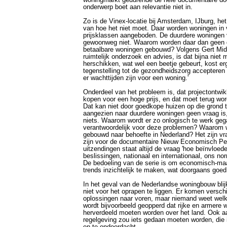
woningmarkt gedurende de hele documentaire do
onderwerp boet aan relevantie niet in.
Zo is de Vinex-locatie bij Amsterdam, IJburg, het
van hoe het niet moet. Daar worden woningen in 
prijsklassen aangeboden. De duurdere woningen
gewoonweg niet. Waarom worden daar dan geen
betaalbare woningen gebouwd? Volgens Gert Mid
ruimtelijk onderzoek en advies, is dat bijna niet m
herschikken, wat wel een beetje gebeurt, kost erg 
tegenstelling tot de gezondheidszorg accepteren 
er wachttijden zijn voor een woning.'
Onderdeel van het probleem is, dat projectontwi
kopen voor een hoge prijs, en dat moet terug wo
Dat kan niet door goedkope huizen op die grond t
aangezien naar duurdere woningen geen vraag is,
niets. Waarom wordt er zo onlogisch te werk gega
verantwoordelijk voor deze problemen? Waarom w
gebouwd naar behoefte in Nederland? Het zijn vr
zijn voor de documentaire Nieuw Economisch Peil
uitzendingen staat altijd de vraag 'hoe beïnvlo
beslissingen, nationaal en internationaal, ons nor
De bedoeling van de serie is om economisch-ma
trends inzichtelijk te maken, wat doorgaans goed 
In het geval van de Nederlandse woningbouw blij
niet voor het oprapen te liggen. Er komen versch
oplossingen naar voren, maar niemand weet welke
wordt bijvoorbeeld geopperd dat rijke en armere 
herverdeeld moeten worden over het land. Ook a
regelgeving zou iets gedaan moeten worden, die 