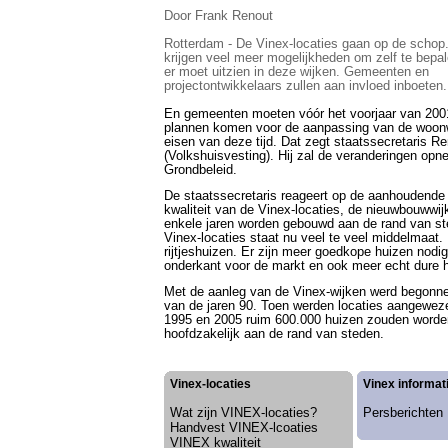
Door Frank Renout
Rotterdam - De Vinex-locaties gaan op de schop.
krijgen veel meer mogelijkheden om zelf te bepa
er moet uitzien in deze wijken. Gemeenten en
projectontwikkelaars zullen aan invloed inboeten.
En gemeenten moeten vóór het voorjaar van 200
plannen komen voor de aanpassing van de woon
eisen van deze tijd. Dat zegt staatssecretaris 
(Volkshuisvesting). Hij zal de veranderingen op
Grondbeleid.
De staatssecretaris reageert op de aanhoudende 
kwaliteit van de Vinex-locaties, de nieuwbouwwij
enkele jaren worden gebouwd aan de rand van st
Vinex-locaties staat nu veel te veel middelmaat. 
rijtjeshuizen. Er zijn meer goedkope huizen nodi
onderkant voor de markt en ook meer echt dure h
Met de aanleg van de Vinex-wijken werd begonne
van de jaren 90. Toen werden locaties aangewez
1995 en 2005 ruim 600.000 huizen zouden word
hoofdzakelijk aan de rand van steden
.
Vinex-locaties
Vinex informat
Wat zijn VINEX-locaties?
Persberichten
Handvest VINEX-lcoaties
VINEX kwaliteit