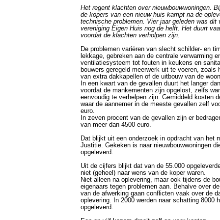
Het regent klachten over
nieuwbouwwoningen
. B
de kopers van een nieuw huis kampt na de oplev
technische problemen. Vier jaar geleden was dit
vereniging Eigen Huis nog de helft. Het duurt v
voordat de klachten verholpen zijn.
De problemen variëren van slecht schilder- en t
lekkage, gebreken aan de centrale verwarming e
ventilatiesysteem tot fouten in keukens en sanit
bouwers geregeld meerwerk uit te voeren, zoals
van extra dakkapellen of de uitbouw van de woo
In een kwart van de gevallen duurt het langer da
voordat de mankementen zijn opgelost, zelfs wa
eenvoudig te verhelpen zijn. Gemiddeld kosten de
waar de aannemer in de meeste gevallen zelf voo
euro.
In zeven procent van de gevallen zijn er bedra
van meer dan 4500 euro.
Dat blijkt uit een onderzoek in opdracht van het 
Justitie. Gekeken is naar
nieuwbouwwoningen
die
opgeleverd.
Uit de cijfers blijkt dat van de 55.000 opgelever
niet (geheel) naar wens van de koper waren.
Niet alleen na oplevering, maar ook tijdens de b
eigenaars tegen problemen aan. Behalve over de 
van de afwerking gaan conflicten vaak over de 
oplevering. In 2000 werden naar schatting 8000 h
opgeleverd.