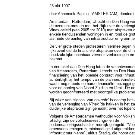
23 okt 1997
door Annemiek Paping - AMSTERDAM, donderd
Amsterdam, Rotterdam, Utrecht en Den Haag wei
de overeenkomsten met het Rijk over de verleng
Vinex-beleid (van 2005 tot 2010) met afspraken 
enkele tienduizenden woningen in en rond de gro
alsmede de aanleg van infrastructuur en groen t
De vier grote steden protesteren hiermee tegen he
rijksoverheid de financiële afspraken over de dri
noodzakelijke openbaar-vervoersverbindingen en
nakomt.
In een brief aan Den Haag laten de verantwoorde
van Amsterdam, Rotterdam, Utrecht en Den Haag
financiering van het lopende contract voor infrast
achterblijft bij het tempo van de plannen. Amste
wacht nog steeds op harde financiële toezegginge
voor de aanleg van Noord-Zuidlijn en IJrail. De a
worden geconfronteerd met soortgelijke probleme
Bij wijze van 'signaal van onvrede' is daarop bes
van de verlenging van
Vinex
'de hakken in het za
duidelijke afspraken zijn gemaakt over het lopen
Volgens de Amsterdamse wethouder voor Volksh
Stadig, zijn de volkshuisvestings- én de
bodemsaneringssubsidies redelijk geregeld. "Voo
groenvoorzieningen is minimaal geld uitgetrokke
infrastructuur niente", aldus Stadig, die hoopt da