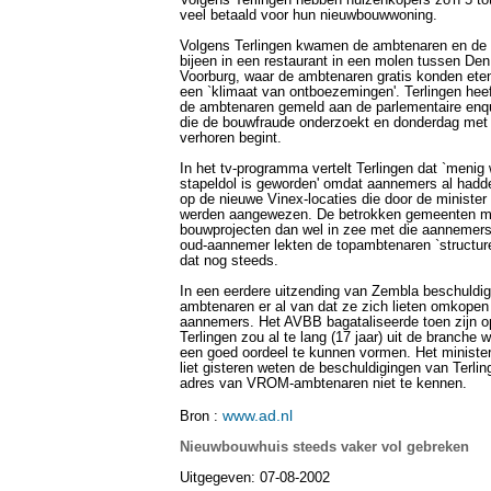
Volgens Terlingen hebben huizenkopers zo'n 5 tot
veel betaald voor hun nieuwbouwwoning.
Volgens Terlingen kwamen de ambtenaren en de
bijeen in een restaurant in een molen tussen De
Voorburg, waar de ambtenaren gratis konden ete
een `klimaat van ontboezemingen'. Terlingen he
de ambtenaren gemeld aan de parlementaire en
die de bouwfraude onderzoekt en donderdag met
verhoren begint.
In het tv-programma vertelt Terlingen dat `menig
stapeldol is geworden' omdat aannemers al hadd
op de nieuwe Vinex-locaties die door de minist
werden aangewezen. De betrokken gemeenten m
bouwprojecten dan wel in zee met die aannemers
oud-aannemer lekten de topambtenaren `structure
dat nog steeds.
In een eerdere uitzending van Zembla beschuldig
ambtenaren er al van dat ze zich lieten omkopen
aannemers. Het AVBB bagataliseerde toen zijn 
Terlingen zou al te lang (17 jaar) uit de branche 
een goed oordeel te kunnen vormen. Het minist
liet gisteren weten de beschuldigingen van Terli
adres van VROM-ambtenaren niet te kennen.
www.ad.nl
Bron :
Nieuwbouwhuis
steeds vaker vol gebreken
Uitgegeven: 07-08-2002