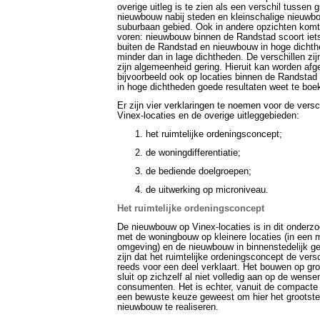
overige uitleg is te zien als een verschil tussen 
nieuwbouw nabij steden en kleinschalige nieuwb
suburbaan gebied. Ook in andere opzichten komt 
voren: nieuwbouw binnen de Randstad scoort iet
buiten de Randstad en nieuwbouw in hoge dichth
minder dan in lage dichtheden. De verschillen zij
zijn algemeenheid gering. Hieruit kan worden afg
bijvoorbeeld ook op locaties binnen de Randsta
in hoge dichtheden goede resultaten weet te boe
Er zijn vier verklaringen te noemen voor de versc
Vinex-locaties en de overige uitleggebieden:
het ruimtelijke ordeningsconcept;
de woningdifferentiatie;
de bediende doelgroepen;
de uitwerking op microniveau.
Het ruimtelijke ordeningsconcept
De nieuwbouw op Vinex-locaties is in dit onderz
met de woningbouw op kleinere locaties (in een
omgeving) en de nieuwbouw in binnenstedelijk ge
zijn dat het ruimtelijke ordeningsconcept de vers
reeds voor een deel verklaart. Het bouwen op grot
sluit op zichzelf al niet volledig aan op de wense
consumenten. Het is echter, vanuit de compacte
een bewuste keuze geweest om hier het grootste
nieuwbouw te realiseren.