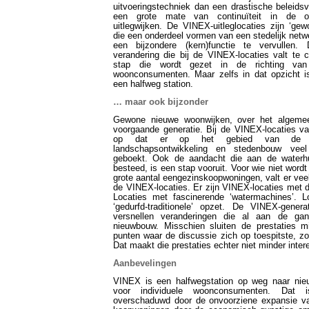
uitvoeringstechniek dan een drastische beleidsv
een grote mate van continuïteit in de on
uitlegwijken. De VINEX-uitleglocaties zijn ‘ge
die een onderdeel vormen van een stedelijk netw
een bijzondere (kern)functie te vervullen. 
verandering die bij de VINEX-locaties valt te 
stap die wordt gezet in de richting van 
woonconsumenten. Maar zelfs in dat opzicht 
een halfweg station.
… maar ook bijzonder
Gewone nieuwe woonwijken, over het algeme
voorgaande generatie. Bij de VINEX-locaties va
op dat er op het gebied van de in
landschapsontwikkeling en stedenbouw veel
geboekt. Ook de aandacht die aan de waterhu
besteed, is een stap vooruit. Voor wie niet wordt
grote aantal eengezinskoopwoningen, valt er veel
de VINEX-locaties. Er zijn VINEX-locaties met 
Locaties met fascinerende ‘watermachines’. 
‘gedurfd-traditionele’ opzet. De VINEX-generat
versnellen veranderingen die al aan de ga
nieuwbouw. Misschien sluiten de prestaties m
punten waar de discussie zich op toespitste, zoa
Dat maakt die prestaties echter niet minder inter
Aanbevelingen
VINEX is een halfwegstation op weg naar ni
voor individuele woonconsumenten. Dat i
overschaduwd door de onvoorziene expansie v