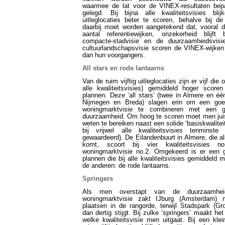
waarmee de lat voor de VINEX-resultaten bepa
gelegd. Bij bijna alle kwaliteitsvisies bl
uitleglocaties beter te scoren, behalve bij d
daarbij moet worden aangetekend dat, vooral d
aantal referentiewijken, onzekerheid blijft
compacte-stadvisie en de duurzaamheidsvisie
cultuurlandschapsvisie scoren de VINEX-wijken
dan hun voorgangers.
All stars en rode lantaarns
Van de ruim vijftig uitleglocaties zijn er vijf die o
alle kwaliteitsvisies) gemiddeld hoger scor
plannen. Deze ‘all stars’ (twee in Almere en éé
Nijmegen en Breda) slagen erin om een goe
woningmarktvisie te combineren met een 
duurzaamheid. Om hoog te scoren moet men juis
weten te bereiken naast een solide ‘basiskwalitei
bij vrijwel alle kwaliteitsvisies tenminste
gewaardeerd). De Eilandenbuurt in Almere, die al
komt, scoort bij vier kwaliteitsvisies 
woningmarktvisie no.2. Omgekeerd is er een 
plannen die bij alle kwaliteitsvisies gemiddeld 
de anderen: de rode lantaarns.
Springers
Als men overstapt van de duurzaamhei
woningmarktvisie zakt IJburg (Amsterdam) 
plaatsen in de rangorde, terwijl Stadspark (Gr
dan dertig stijgt. Bij zulke ‘springers’ maakt he
welke kwaliteitsvisie men uitgaat. Bij een kle