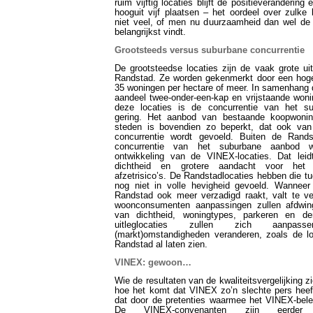
ruim vijftig locaties blijft de positieverandering 
hooguit vijf plaatsen – het oordeel over zulke l
niet veel, of men nu duurzaamheid dan wel de
belangrijkst vindt.
Grootsteeds versus suburbane concurrentie
De grootsteedse locaties zijn de vaak grote uit
Randstad. Ze worden gekenmerkt door een hoge
35 woningen per hectare of meer. In samenhang d
aandeel twee-onder-een-kap en vrijstaande woni
deze locaties is de concurrentie van het s
gering. Het aanbod van bestaande koopwonin
steden is bovendien zo beperkt, dat ook van
concurrentie wordt gevoeld. Buiten de Rands
concurrentie van het suburbane aanbod w
ontwikkeling van de VINEX-locaties. Dat leid
dichtheid en grotere aandacht voor het 
afzetrisico’s. De Randstadlocaties hebben die t
nog niet in volle hevigheid gevoeld. Wannee
Randstad ook meer verzadigd raakt, valt te v
woonconsumenten aanpassingen zullen afdwin
van dichtheid, woningtypes, parkeren en der
uitleglocaties zullen zich aanp
(markt)omstandigheden veranderen, zoals de lo
Randstad al laten zien.
VINEX: gewoon…
Wie de resultaten van de kwaliteitsvergelijking zi
hoe het komt dat VINEX zo’n slechte pers heef
dat door de pretenties waarmee het VINEX-bele
De VINEX-convenanten zijn eerde