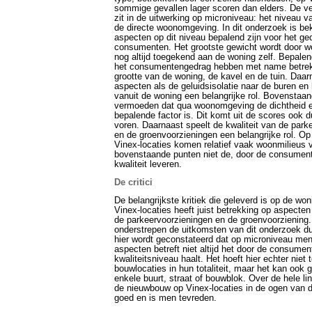
sommige gevallen lager scoren dan elders. De ver
zit in de uitwerking op microniveau: het niveau 
de directe woonomgeving. In dit onderzoek is b
aspecten op dit niveau bepalend zijn voor het ge
consumenten. Het grootste gewicht wordt door
nog altijd toegekend aan de woning zelf. Bepale
het consumentengedrag hebben met name betrek
grootte van de woning, de kavel en de tuin. Daar
aspecten als de geluidsisolatie naar de buren en 
vanuit de woning een belangrijke rol. Bovenstaa
vermoeden dat qua woonomgeving de dichtheid e
bepalende factor is. Dit komt uit de scores ook du
voren. Daarnaast speelt de kwaliteit van de park
en de groenvoorzieningen een belangrijke rol. 
Vinex-locaties komen relatief vaak woonmilieus v
bovenstaande punten niet de, door de consumen
kwaliteit leveren.
De critici
De belangrijkste kritiek die geleverd is op de w
Vinex-locaties heeft juist betrekking op aspecten
de parkeervoorzieningen en de groenvoorziening. 
onderstrepen de uitkomsten van dit onderzoek du
hier wordt geconstateerd dat op microniveau me
aspecten betreft niet altijd het door de consume
kwaliteitsniveau haalt. Het hoeft hier echter niet
bouwlocaties in hun totaliteit, maar het kan ook
enkele buurt, straat of bouwblok. Over de hele li
de nieuwbouw op Vinex-locaties in de ogen van 
goed en is men tevreden.