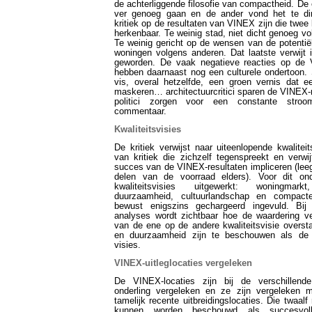
de achterliggende filosofie van compactheid. De 
ver genoeg gaan en de ander vond het te diri
kritiek op de resultaten van VINEX zijn die twee 
herkenbaar. Te weinig stad, niet dicht genoeg 
Te weinig gericht op de wensen van de potentië
woningen volgens anderen. Dat laatste verwijt is
geworden. De vaak negatieve reacties op de 
hebben daarnaast nog een culturele ondertoon. 
vis, overal hetzelfde, een groen vernis dat e
maskeren… architectuurcritici sparen de VINEX-r
politici zorgen voor een constante stroo
commentaar.
Kwaliteitsvisies
De kritiek verwijst naar uiteenlopende kwaliteit
van kritiek die zichzelf tegenspreekt en verwij
succes van de VINEX-resultaten impliceren (lee
delen van de voorraad elders). Voor dit ond
kwaliteitsvisies uitgewerkt: woningmarkt
duurzaamheid, cultuurlandschap en compact
bewust enigszins gechargeerd ingevuld. Bij d
analyses wordt zichtbaar hoe de waardering v
van de ene op de andere kwaliteitsvisie overst
en duurzaamheid zijn te beschouwen als de
visies.
VINEX-uitleglocaties vergeleken
De VINEX-locaties zijn bij de verschillende 
onderling vergeleken en ze zijn vergeleken m
tamelijk recente uitbreidingslocaties. Die twaalf 
kunnen worden beschouwd als succesvoll