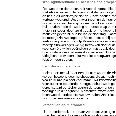
Woningdifferentiatie en bediende doelgroepe
De tweede en derde oorzaak voor de verschillen
met elkaar samen. Het zijn vooral de rijwoningen
en het is dit woningtype dat op Vinex-locaties ste
vertegenwoordigd. Deze rijwoningen (in de huur o
worden voor een belangrijk deel betrokken door j
huishoudens, die de woning als tussenstap zien n
Indien zij kopen doen ze dit vaak ‘om te kopen’: 
motieven geven bij hun keuze de doorslag. Daar
de meergezinswoningen op Vinex-locaties bij aan
verhouding lage score. Op Vinex-locaties worden
meergezinswoningen weinig betrokken door ouder
wooncarrière willen beëindigen en juist vaak door
huishoudens die snel weer doorverhuizen. Op de
uitleglocaties worden juist veel luxe koopwonin
relatief hoog scoren.
Een ideale differentiatie
Indien men toe wil naar een situatie waarin de Vi
worden bewoond door huishoudens die zich opti
voelen is een pleidooi voor meer luxe koopwonin
voor ouderen bestemde meergezinshuurwoningen
gerechtvaardigd. Zeker gezien de toenemende vr
woningen in dit segment. Momenteel wordt deze
beantwoord middels nieuwbouw buiten Vinex-locat
wordt hiermee een kans gemist.
Verschillen op microniveau
Uit het onderzoek komt naar voren dat woningen
type, betrokken door een zelfde huishouden, op V