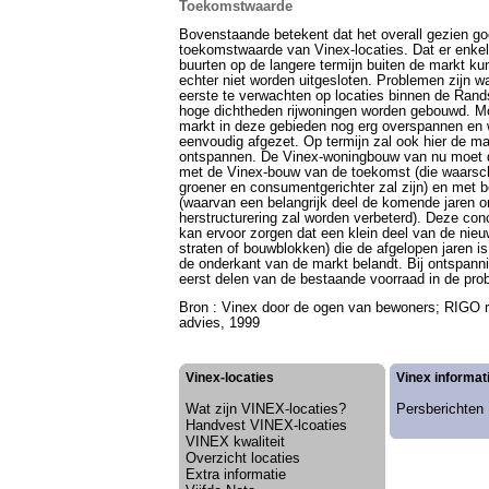
Toekomstwaarde
Bovenstaande betekent dat het overall gezien go
toekomstwaarde van Vinex-locaties. Dat er enkel
buurten op de langere termijn buiten de markt k
echter niet worden uitgesloten. Problemen zijn wat
eerste te verwachten op locaties binnen de Ran
hoge dichtheden rijwoningen worden gebouwd. M
markt in deze gebieden nog erg overspannen en
eenvoudig afgezet. Op termijn zal ook hier de m
ontspannen. De Vinex-woningbouw van nu moet 
met de Vinex-bouw van de toekomst (die waarschi
groener en consumentgerichter zal zijn) en met 
(waarvan een belangrijk deel de komende jaren 
herstructurering zal worden verbeterd). Deze conc
kan ervoor zorgen dat een klein deel van de nie
straten of bouwblokken) die de afgelopen jaren is
de onderkant van de markt belandt. Bij ontspanni
eerst delen van de bestaande voorraad in de pr
Bron :
Vinex door de ogen van bewoners; RIGO 
advies, 1999
Vinex-locaties
Vinex informat
Wat zijn VINEX-locaties?
Persberichten
Handvest VINEX-lcoaties
VINEX kwaliteit
Overzicht locaties
Extra informatie