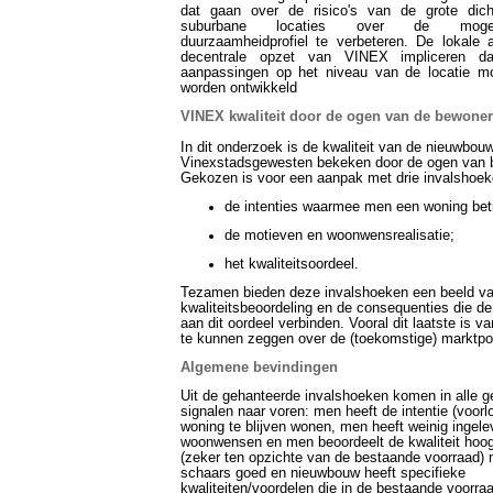
dat gaan over de risico's van de grote dic
suburbane locaties over de mogel
duurzaamheidprofiel te verbeteren. De lokale
decentrale opzet van VINEX impliceren da
aanpassingen op het niveau van de locatie m
worden ontwikkeld
VINEX kwaliteit door de ogen van de bewone
In dit onderzoek is de kwaliteit van de nieuwbouw
Vinexstadsgewesten bekeken door de ogen van 
Gekozen is voor een aanpak met drie invalshoek
de intenties waarmee men een woning bet
de motieven en woonwensrealisatie;
het kwaliteitsoordeel.
Tezamen bieden deze invalshoeken een beeld v
kwaliteitsbeoordeling en de consequenties die d
aan dit oordeel verbinden. Vooral dit laatste is v
te kunnen zeggen over de (toekomstige) marktpos
Algemene bevindingen
Uit de gehanteerde invalshoeken komen in alle ge
signalen naar voren: men heeft de intentie (voorlo
woning te blijven wonen, men heeft weinig ingele
woonwensen en men beoordeelt de kwaliteit hoo
(zeker ten opzichte van de bestaande voorraad) n
schaars goed en nieuwbouw heeft specifieke
kwaliteiten/voordelen die in de bestaande voorraad