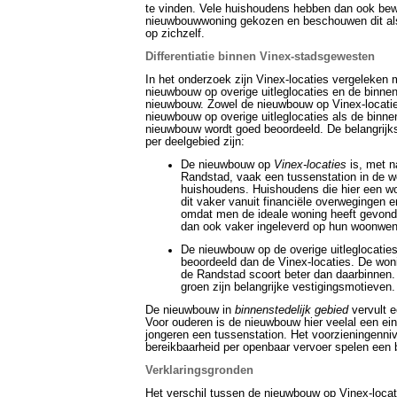
te vinden. Vele huishoudens hebben dan ook bew
nieuwbouwwoning gekozen en beschouwen dit als
op zichzelf.
Differentiatie binnen Vinex-stadsgewesten
In het onderzoek zijn Vinex-locaties vergeleken 
nieuwbouw op overige uitleglocaties en de binnen
nieuwbouw. Zowel de nieuwbouw op Vinex-locatie
nieuwbouw op overige uitleglocaties als de binne
nieuwbouw wordt goed beoordeeld. De belangrijks
per deelgebied zijn:
De nieuwbouw op
Vinex-locaties
is, met 
Randstad, vaak een tussenstation in de w
huishoudens. Huishoudens die hier een w
dit vaker vanuit financiële overwegingen e
omdat men de ideale woning heeft gevond
dan ook vaker ingeleverd op hun woonwe
De nieuwbouw op de overige uitleglocaties
beoordeeld dan de Vinex-locaties. De won
de Randstad scoort beter dan daarbinnen.
groen zijn belangrijke vestigingsmotieven.
De nieuwbouw in
binnenstedelijk gebied
vervult e
Voor ouderen is de nieuwbouw hier veelal een ein
jongeren een tussenstation. Het voorzieningenni
bereikbaarheid per openbaar vervoer spelen een be
Verklaringsgronden
Het verschil tussen de nieuwbouw op Vinex-locat