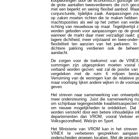
koopwoningen door de economisch gunstige om
de grote aantallen tweeverdieners die zich gec
met een beperkt en weinig flexibel aanbod. Maa
conjuncturele, tijdelijke zaak. Aanpassingen z
op zaken moeten richten die te maken hebben me
machtsposities als wel op het zetten van verde
richting van nieuwbouw op maat. Tegelijkertijd 
worden geboden voor aanpassingen op de groot
wanneer de markt daar meer verzadigd raakt: g
lagere dichtheid, meer vrijstaand en twee-onde
flexibiliteit ten aanzien van het parkeren. I
dichtere pakking verdienen ook de beheer
aandacht.
De zorgen voor de toekomst van de VINEX-
sommigen zijn uitgesproken moeten vooral i
verband worden gezien: wat zal de positie van 
vergeleken met de ruim 6 miljoen besta
Verruiming van de woningen kan de relatieve po
maar voorlopig lijken andere wijken in de voorra
geven.
Het streven naar samenwerking van ontwerpdisc
meer ondersteuning. Juist die samenwerking ma
om schijnbaar tegengestelde kwaliteitsaspecten
om nieuwe mogelijkheden te ontdekken. Dat
worden versterkt door een betere inhoudelijke i
departementen dan VROM, vooral Verkeer e
Volksgezondheid, Welzijn en Sport.
Het Ministerie van VROM kan in het streven 
VINEX te verbeteren gesprekken aangaa
onderscheiden groepen locaties. Met de grootste