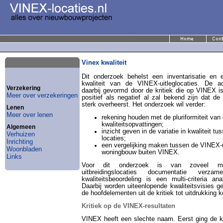
Vinex kwaliteit
Dit onderzoek behelst een inventarisatie en 
kwaliteit van de VINEX-uitleglocaties. De a
Verzekering
daarbij gevormd door de kritiek die op VINEX i
Meer over verzekeringen
positief als negatief al zal bekend zijn dat de 
sterk overheerst. Het onderzoek wil verder:
Lenen
Meer over lenen
rekening houden met de pluriformiteit van
kwaliteitsopvattingen;
Algemeen
inzicht geven in de variatie in kwaliteit t
Verhuizen
locaties;
Inrichting
een vergelijking maken tussen de VINEX-r
Woonbladen
woningbouw buiten VINEX.
Links
Voor dit onderzoek is van zoveel mo
uitbreidingslocaties documentatie verz
kwaliteitsbeoordeling is een multi-criteria an
Daarbij worden uiteenlopende kwaliteitsvisies g
de hoofdelementen uit de kritiek tot uitdrukking 
Kritiek op de VINEX-resultaten
VINEX heeft een slechte naam. Eerst ging de kr