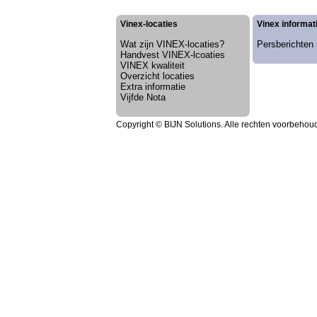
Vinex-locaties
Vinex informat
Wat zijn VINEX-locaties?
Persberichten
Handvest VINEX-lcoaties
VINEX kwaliteit
Overzicht locaties
Extra informatie
Vijfde Nota
Copyright © BIJN Solutions. Alle rechten voorbehou