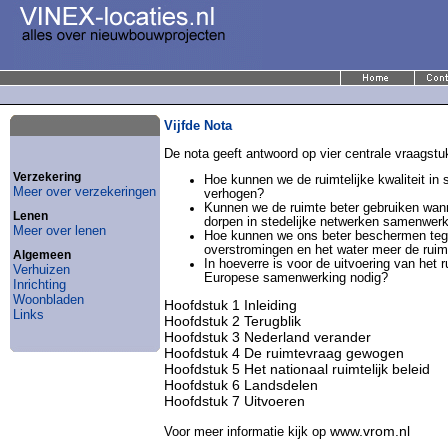
Vijfde Nota
De nota geeft antwoord op vier centrale vraagstu
Verzekering
Hoe kunnen we de ruimtelijke kwaliteit in 
Meer over verzekeringen
verhogen?
Kunnen we de ruimte beter gebruiken wan
Lenen
dorpen in stedelijke netwerken samenwer
Meer over lenen
Hoe kunnen we ons beter beschermen te
overstromingen en het water meer de rui
Algemeen
In hoeverre is voor de uitvoering van het ru
Verhuizen
Europese samenwerking nodig?
Inrichting
Woonbladen
Hoofdstuk 1 Inleiding
Links
Hoofdstuk 2 Terugblik
Hoofdstuk 3 Nederland verander
Hoofdstuk 4 De ruimtevraag gewogen
Hoofdstuk 5 Het nationaal ruimtelijk beleid
Hoofdstuk 6 Landsdelen
Hoofdstuk 7 Uitvoeren
www.vrom.nl
Voor meer informatie kijk op