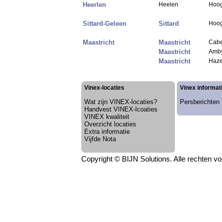
Heerlen
Heelen
Hoog
Sittard-Geleen
Sittard
Hoog
Maastricht
Maastricht
Cabe
Maastricht
Amby
Maastricht
Haz
Vinex-locaties
Vinex informat
Wat zijn VINEX-locaties?
Persberichten
Handvest VINEX-lcoaties
VINEX kwaliteit
Overzicht locaties
Extra informatie
Vijfde Nota
Copyright © BIJN Solutions. Alle rechten 