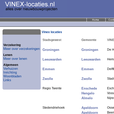
Vinex locaties
Stadsgewest
Gemeente
VINE
Verzekering
Meer over verzekeringen
Groningen
Groningen
De H
Lenen
Meer over lenen
Leeuwarden
Leeuwarden
Hem
Algemeen
Verhuizen
Emmen
Emmen
Delf
Inrichting
Woonbladen
Zwolle
Zwolle
Stad
Links
Regio Twente
Enschede
Esc
Hengelo
Voss
Almelo
Nijr
Stedendriehoek
Apeldoorn
Osse
Apeldoorn
Beem