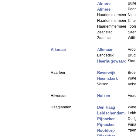
Almere
Buit
Almere
Poor
Haarlemmermeer
Nieu
Haarlemmermeer
IJ-l
Haarlemmermeer
Tool
Zaanstad
Saen
Zaanstad
Willi
Alkmaar
Alkmaar
Vroo
Langedijk
Brug
Heerhugowaard
Stad
Haarlem
Beverwijk
Broe
Heemskerk
Wate
Velsen
Vels
Hilversum
Huizen
Vier
Haaglanden
Den Haag
Wate
Leidschendam
Leid
Pijnacker
Delf
Pijnacker
Pijn
Nootdorp
Ypen