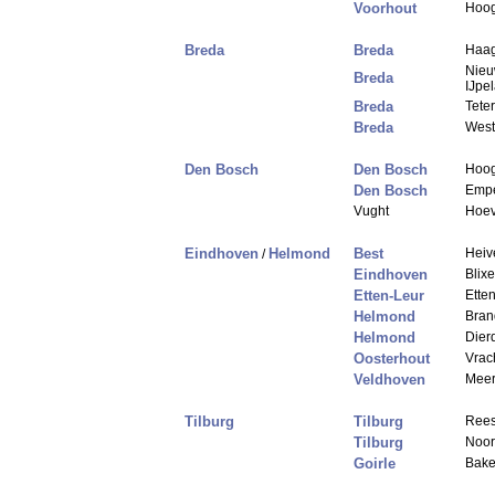
Voorhout
Hoog
Breda
Breda
Haa
Nieu
Breda
IJpe
Breda
Tete
Breda
West
Den Bosch
Den Bosch
Hoog
Den Bosch
Emp
Vught
Hoev
Eindhoven
Helmond
Best
Heiv
/
Eindhoven
Blix
Etten-Leur
Ette
Helmond
Bran
Helmond
Dier
Oosterhout
Vrac
Veldhoven
Mee
Tilburg
Tilburg
Rees
Tilburg
Noor
Goirle
Bake