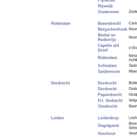
Pijnacker
Rijswijk
Zoetermeer
Zoet
Rotterdam
Barendrecht
Carn
Bergschenhoek
Noor
Berkel en
Noor
Rodenrijs
Capelle a/d
s-Gr
Ijssel
Ness
Rotterdam
Acht
Schiedam
Spal
Spijkenisse
Maas
Dordrecht
Dordrecht
Buit
Dordrecht
Oude
Papendrecht
Oost
H.I. Ambacht
Volg
Sliedrecht
Baan
Leiden
Leiderdorp
Leyh
Broe
Oegstgeest
Simo
Voorhout
Voor