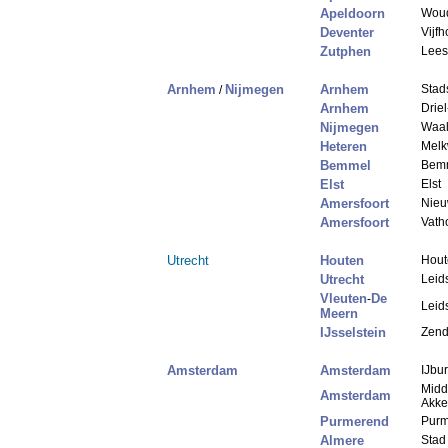
Apeldoorn
Wou
Deventer
Vijf
Zutphen
Lees
Arnhem
Nijmegen
Arnhem
Stad
/
Arnhem
Drie
Nijmegen
Waal
Heteren
Melk
Bemmel
Bem
Elst
Elst
Amersfoort
Nieu
Amersfoort
Vath
Utrecht
Houten
Hout
Utrecht
Leid
Vleuten
De
-
Leid
Meern
IJsselstein
Zend
Amsterdam
Amsterdam
IJbu
Midd
Amsterdam
Akke
Purmerend
Purm
Almere
Stad